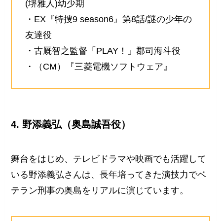
(堺雅人)幼少期
・EX『特捜9 season6』第8話/謎の少年の
友達役
・古厩智之監督「PLAY！」郡司海斗役
・（CM）『三菱電機ソフトウェア』
4. 野添義弘（奥島誠吾役）
舞台をはじめ、テレビドラマや映画でも活躍して
いる野添義弘さんは、長年培ってきた演技力でベ
テラン刑事の奥島をリアルに演じています。