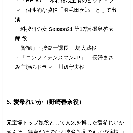
・「HERO 」 木村拓哉主演のヒットドラ
マ 個性的な脇役「羽毛田次郎」として出
演
・科捜研の女 Season21 第17話 磯島啓太
郎 役
・警視庁・捜査一課長 堤太蔵役
・「コンフィデンスマンJP」 長澤まさ
み主演のドラマ 川辺守夫役
5. 愛希れいか（野崎春奈役）
元宝塚トップ娘役として人気を博した愛希れいか
さんは、舞台だけでなく映像作品でもその演技力