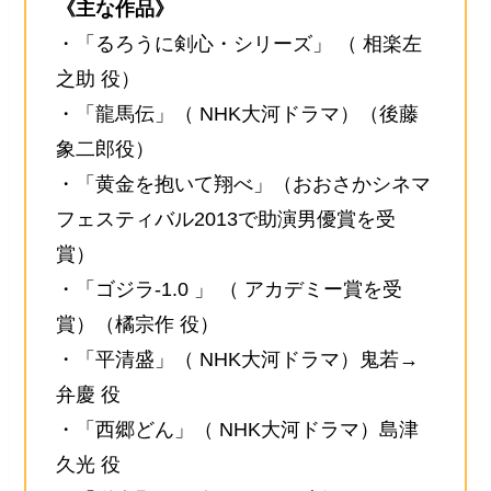
《主な作品》
・「るろうに剣心・シリーズ」 （ 相楽左
之助 役）
・「龍馬伝」（ NHK大河ドラマ）（後藤
象二郎役）
・「黄金を抱いて翔べ」（おおさかシネマ
フェスティバル2013で助演男優賞を受
賞）
・「ゴジラ-1.0 」 （ アカデミー賞を受
賞）（橘宗作 役）
・「平清盛」（ NHK大河ドラマ）鬼若→
弁慶 役
・「西郷どん」（ NHK大河ドラマ）島津
久光 役