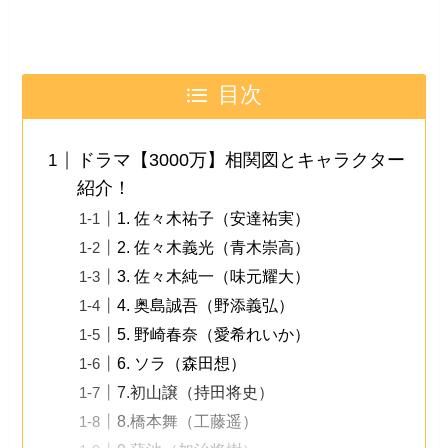
目次
ドラマ【3000万】相関図とキャラクター
紹介！
1. 佐々木祐子（安達祐実）
2. 佐々木義光（青木崇高）
3. 佐々木純一（味元耀大）
4. 奥島誠吾（野添義弘）
5. 野崎春奈（愛希れいか）
6. ソラ（森田想）
7.初山譲（持田将史）
8.橋本舞（工藤遥）