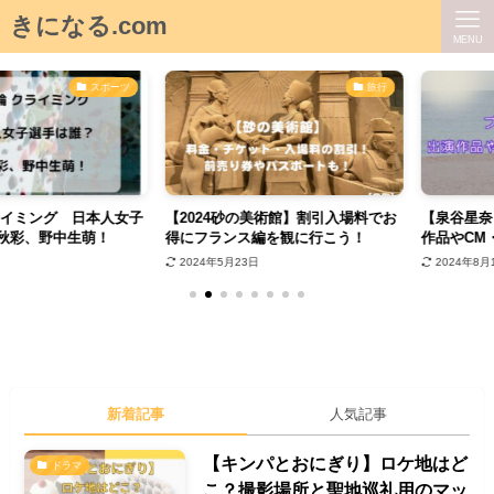
きになる.com
MENU
スポーツ
旅行
イミング 日本人女子
【2024砂の美術館】割引入場料でお
【泉谷星奈】
彩、野中生萌！
得にフランス編を観に行こう！
作品やCM・S
2024年5月23日
2024年8月13
新着記事
人気記事
【キンパとおにぎり】ロケ地はど
ドラマ
こ？撮影場所と聖地巡礼用のマッ