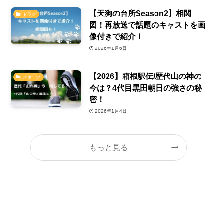
【天狗の台所Season2】相関
ドラマ
図！再放送で話題のキャストを画
像付きで紹介！
2026年1月6日
【2026】箱根駅伝/歴代山の神の
スポーツ
今は？4代目黒田朝日の強さの秘
密！
2026年1月4日
もっと見る