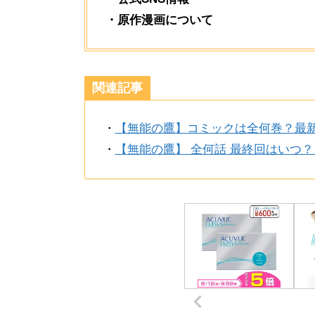
・原作漫画について
関連記事
・
【無能の鷹】コミックは全何巻？最
・
【無能の鷹】 全何話 最終回はいつ？