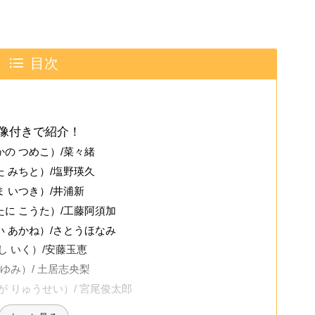
目次
像付きで紹介！
の つめこ）/菜々緒
 みちと）/塩野瑛久
 いつき）/井浦新
に こうた）/工藤阿須加
 あかね）/さとうほなみ
し いく）/安藤玉恵
ゆみ）/ 土居志央梨
 りゅうせい）/ 宮尾俊太郎