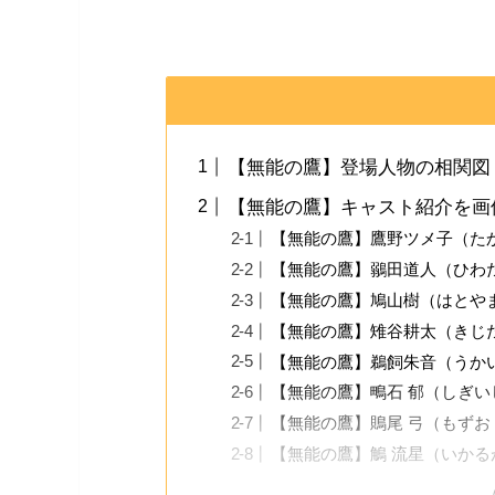
【無能の鷹】登場人物の相関図
【無能の鷹】キャスト紹介を画
【無能の鷹】鷹野ツメ子（たか
【無能の鷹】鶸田道人（ひわた
【無能の鷹】鳩山樹（はとやま
【無能の鷹】雉谷耕太（きじた
【無能の鷹】鵜飼朱音（うかい
【無能の鷹】鴫石 郁（しぎい
【無能の鷹】鵙尾 弓（もずお 
【無能の鷹】鵤 流星（いかるが