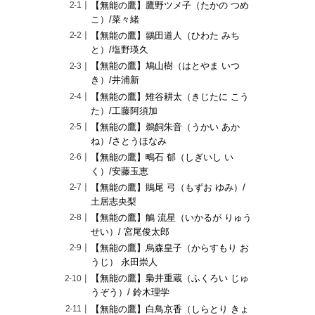
【無能の鷹】鷹野ツメ子（たかの つめ
こ）/菜々緒
【無能の鷹】鶸田道人（ひわた みち
と）/塩野瑛久
【無能の鷹】鳩山樹（はとやま いつ
き）/井浦新
【無能の鷹】雉谷耕太（きじたに こう
た）/工藤阿須加
【無能の鷹】鵜飼朱音（うかい あか
ね）/さとうほなみ
【無能の鷹】鴫石 郁（しぎいし い
く）/安藤玉恵
【無能の鷹】鵙尾 弓（もずお ゆみ）/
土居志央梨
【無能の鷹】鵤 流星（いかるが りゅう
せい）/ 宮尾俊太郎
【無能の鷹】烏森皇子（からすもり お
うじ） 永田崇人
【無能の鷹】梟井重蔵（ふくろい じゅ
うぞう）/ 鈴木理学
【無能の鷹】白鳥京香（しらとり きょ