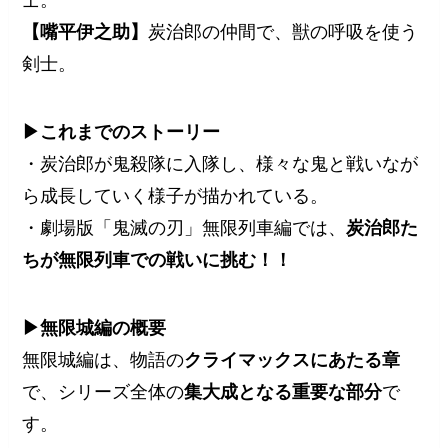
士。
【嘴平伊之助】
炭治郎の仲間で、獣の呼吸を使う
剣士。
▶これまでのストーリー
・炭治郎が鬼殺隊に入隊し、様々な鬼と戦いなが
ら成長していく様子が描かれている。
・劇場版「鬼滅の刃」無限列車編では、
炭治郎た
ちが無限列車での戦いに挑む！！
▶無限城編の概要
無限城編は、物語の
クライマックスにあたる章
で、シリーズ全体の
集大成となる重要な部分
で
す。