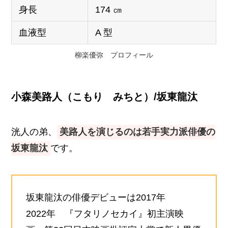
身長
174 ㎝
血液型
A 型
柳楽優弥 プロフィール
小森美路人（こもり みちと）/坂東龍汰
洸人の弟、
美路人を演じるのは若手実力派俳優の
坂東龍汰
です。
坂東龍汰の俳優デビューは2017年
2022年 『フタリノセカイ』初主演映