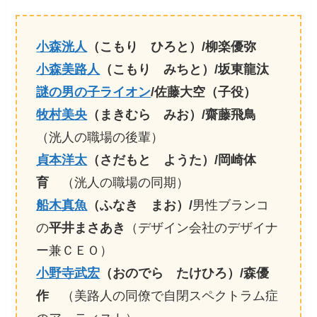
小森洸人
（こもり ひろと）/柳楽優弥
小森美路人
（こもり みちと）/坂東龍汰
謎の男の子ライオン
/佐藤大空（子役）
牧村美央
（まきむら みお）/齋藤飛鳥
（洸人の職場の後輩）
貞本洋太
（さだもと ようた）/岡崎体
育
（洸人の職場の同期）
船木真魚
（ふなき まお）/
男性ブランコ
の
平井まさあき
（デザイン会社のデザイナ
ー兼ＣＥＯ）
小野寺武宏
（おのでら たけひろ）/森優
作
（美路人の同僚で自閉スペクトラム症