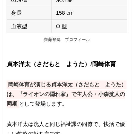
身長
158 cm
血液型
O 型
齋藤飛鳥 プロフィール
貞本洋太（さだもと ようた）/岡崎体育
岡崎体育が演じる貞本洋太（さだもと ようた）
は、『ライオンの隠れ家』で主人公・小森洸人の
同期
として登場します。
貞本洋太は洸人と同じ福祉課の同僚で、快活で優
しい性格の持ち主です。