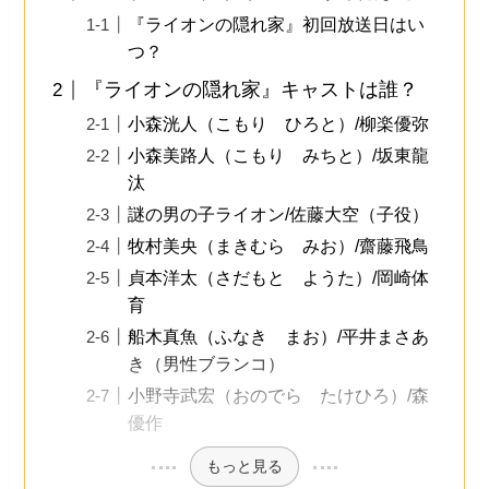
『ライオンの隠れ家』初回放送日はい
つ？
『ライオンの隠れ家』キャストは誰？
小森洸人（こもり ひろと）/柳楽優弥
小森美路人（こもり みちと）/坂東龍
汰
謎の男の子ライオン/佐藤大空（子役）
牧村美央（まきむら みお）/齋藤飛鳥
貞本洋太（さだもと ようた）/岡崎体
育
船木真魚（ふなき まお）/平井まさあ
き（男性ブランコ）
小野寺武宏（おのでら たけひろ）/森
優作
もっと見る