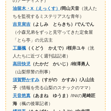
のアーティスト）
油留木・X（えっくす）
/岡山天音
（洸人た
ちを監視するミステリアスな青年）
吉見寅吉
（よしみ とらきち）/でんでん
（小森兄弟をずっと見守ってきた定食屋
「とら亭」の元店主
工藤楓
（くどう かえで）/桜井ユキ
（洸
人たちに近づく週刊誌記者）
高田快児
（たかだ かいじ）/柿澤勇人
（山梨県警の刑事）
須賀野かすみ
（すがの かすみ）/入山法
子
（情報を売る山梨のスナックのママ）
天音悠真
（あまね ゆうま）
/INIの
尾崎匠
海
（楓の後輩記者）