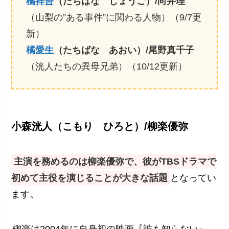
橘祥吾
（たちばな しょうご）/向井理
（山梨の”ある事件”に関わる人物）（9/7更
新）
橘愛生
（たちばな あおい）/尾野真千子
（洸人たちの異母兄弟）（10/12更新）
小森洸人（こもり ひろと）/柳楽優弥
主演を務めるのは柳楽優弥で、彼がTBSドラマで
初めて主役を演じることが大きな話題
となってい
ます。