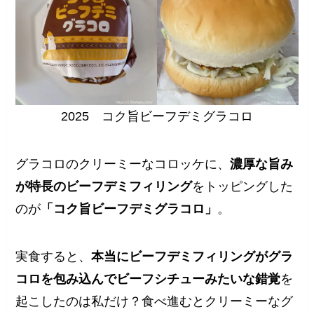
2025 コク旨ビーフデミグラコロ
グラコロのクリーミーなコロッケに、
濃厚な旨み
が特長のビーフデミフィリング
をトッピングした
のが
「コク旨ビーフデミグラコロ」
。
実食すると、
本当に
ビーフデミフィリング
がグラ
コロを包み込んでビーフシチューみたいな錯覚
を
起こしたのは私だけ？食べ進むとクリーミーなグ