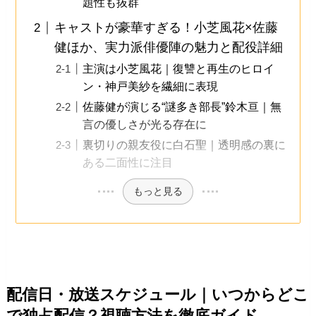
題性も抜群
キャストが豪華すぎる！小芝風花×佐藤
健ほか、実力派俳優陣の魅力と配役詳細
主演は小芝風花｜復讐と再生のヒロイ
ン・神戸美紗を繊細に表現
佐藤健が演じる“謎多き部長”鈴木亘｜無
言の優しさが光る存在に
裏切りの親友役に白石聖｜透明感の裏に
ある二面性に注目
もっと見る
配信日・放送スケジュール｜いつからどこ
で独占配信？視聴方法を徹底ガイド