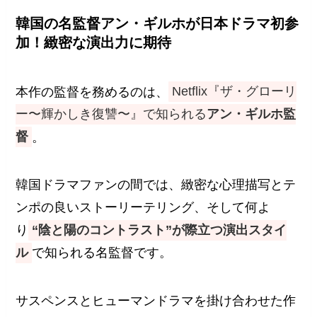
韓国の名監督アン・ギルホが日本ドラマ初参
加！緻密な演出力に期待
本作の監督を務めるのは、
Netflix『ザ・グローリ
ー〜輝かしき復讐〜』で知られる
アン・ギルホ監
督
。
韓国ドラマファンの間では、緻密な心理描写とテ
ンポの良いストーリーテリング、そして何よ
り
“陰と陽のコントラスト”が際立つ演出スタイ
ル
で知られる名監督です。
サスペンスとヒューマンドラマを掛け合わせた作