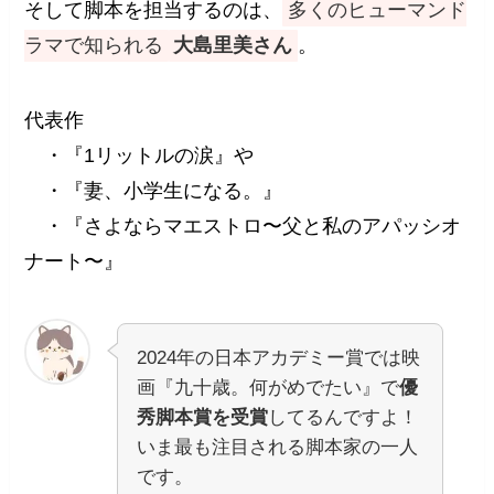
そして脚本を担当するのは、
多くのヒューマンド
ラマで知られる
大島里美さん
。
代表作
・『1リットルの涙』や
・『妻、小学生になる。』
・『さよならマエストロ〜父と私のアパッシオ
ナート〜』
2024年の日本アカデミー賞では映
画『九十歳。何がめでたい』で
優
秀脚本賞を受賞
してるんですよ！
いま最も注目される脚本家の一人
です。