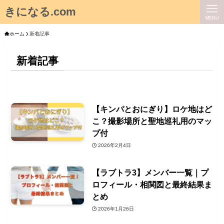
きになる.com
MENU
ホーム
新着記事
新着記事
【キンパとおにぎり】ロケ地はど
こ？撮影場所と聖地巡礼用のマッ
プ付
2026年2月4日
【ラブトラ3】メンバー一覧｜プ
ロフィール・相関図と最終結果ま
とめ
2026年1月26日