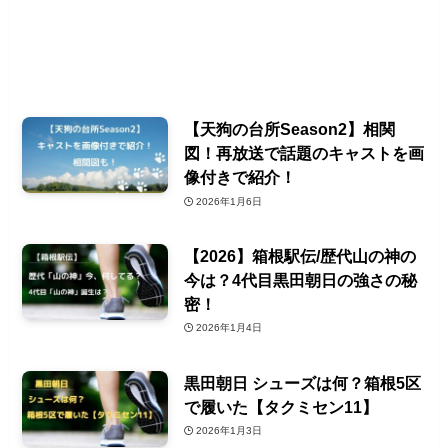
【天狗の台所Season2】相関
図！再放送で話題のキャストを画
像付きで紹介！
2026年1月6日
【2026】箱根駅伝/歴代山の神の
今は？4代目黒田朝日の強さの秘
密！
2026年1月4日
黒田朝日 シューズは何？箱根5区
で履いた【タクミセン11】
2026年1月3日